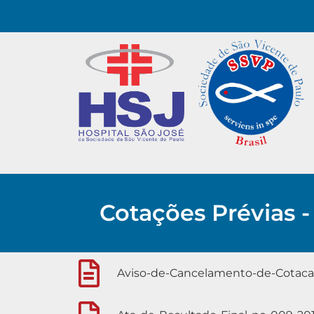
Cotações Prévias -
Aviso-de-Cancelamento-de-Cotaca