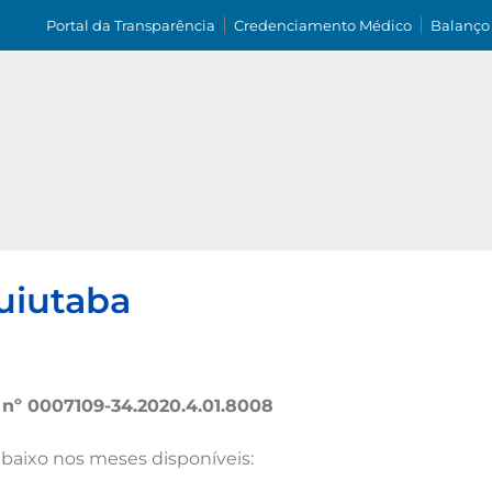
Portal da Transparência
Credenciamento Médico
Balanço
tuiutaba
 nº 0007109-34.2020.4.01.8008
abaixo nos meses disponíveis: